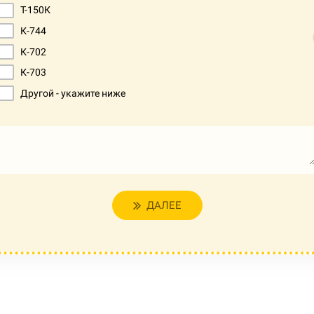
Т-150К
К-744
К-702
К-703
Другой - укажите ниже
ДАЛЕЕ