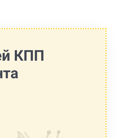
ей КПП
нта
Шаг 2 из 4
Нужен ремонт КПП или обмен?
В случае обмена, мы предоставляем готовую КПП посл
капитального ремонта, взамен вашей, вышедшей из ст