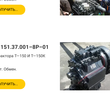
ЛУЧИТЬ...
 151.37.001–8Р–01
рактора Т—150 И Т—150К
т. Обмен.
ЛУЧИТЬ...