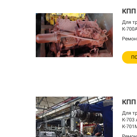
КПП 
Для тр
К-700А
Ремон
ПО
КПП
Для тр
К-703 
К-701
Ремон