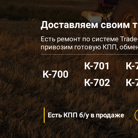
Доставляем своим 
Есть ремонт по системе Trade-
привозим готовую КПП, обме
К-701
К-
К-700
К-702
К-
Есть КПП б/у в продаже