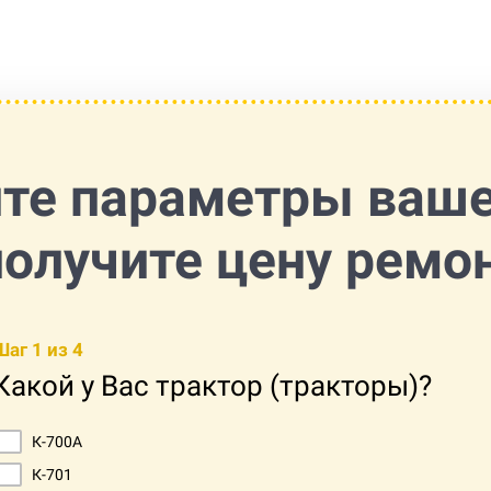
те параметры ваш
получите цену ремо
Шаг 1 из 4
Какой у Вас трактор (тракторы)?
К-700А
К-701