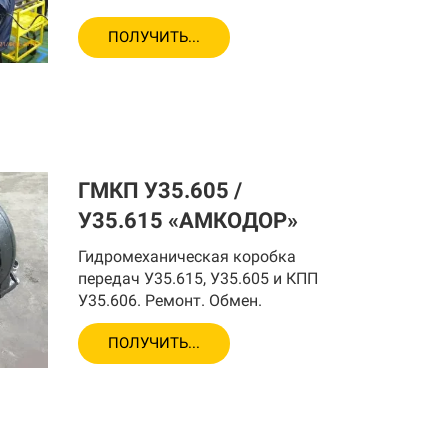
ПОЛУЧИТЬ...
ГМКП У35.605 /
У35.615 «АМКОДОР»
Гидромеханическая коробка
передач У35.615, У35.605 и КПП
У35.606. Ремонт. Обмен.
ПОЛУЧИТЬ...