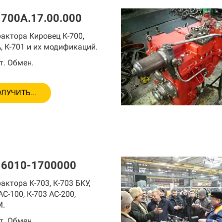
700А.17.00.000
актора Кировец К-700,
, К-701 и их модификаций.
т. Обмен.
ЛУЧИТЬ...
 6010-1700000
актора К-703, К-703 БКУ,
АС-100, К-703 АС-200,
М.
т. Обмен.