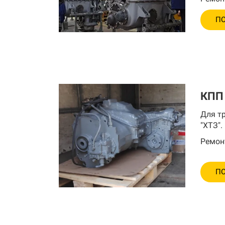
ПО
КПП
Для т
"ХТЗ".
Ремон
ПО