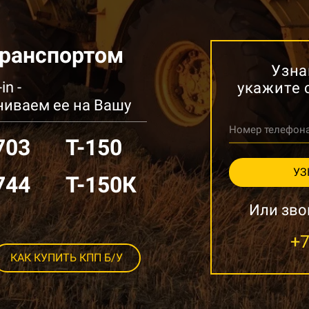
транспортом
Узна
in -
укажите 
ниваем ее на Вашу
Номер телефон
703
Т-150
УЗ
744
Т-150К
Или зво
+7
КАК КУПИТЬ КПП Б/У